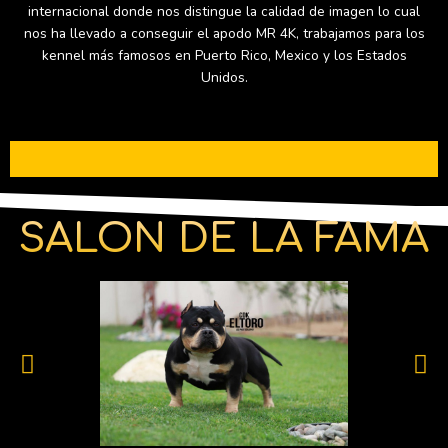
internacional donde nos distingue la calidad de imagen lo cual
nos ha llevado a conseguir el apodo MR 4K, trabajamos para los
kennel más famosos en Puerto Rico, Mexico y los Estados
Unidos.
SALON DE LA FAMA
P
N
r
e
e
x
v
t