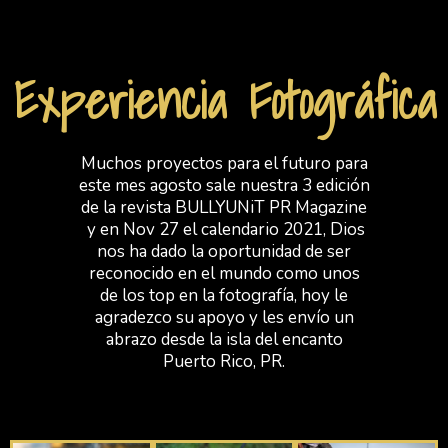
i
s
o
l
u
i
s
d
Experiencia Fotográfica
s
e
l
i
d
Muchos proyectos para el futuro para
e
este mes agosto sale nuestra 3 edición
de la revista BULLYUNiT PR Magazine
y en Nov 27 el calendario 2021, Dios
nos ha dado la oportunidad de ser
reconocido en el mundo como unos
de los top en la fotografía, hoy le
agradezco su apoyo y les envío un
abrazo desde la isla del encanto
Puerto Rico, PR.